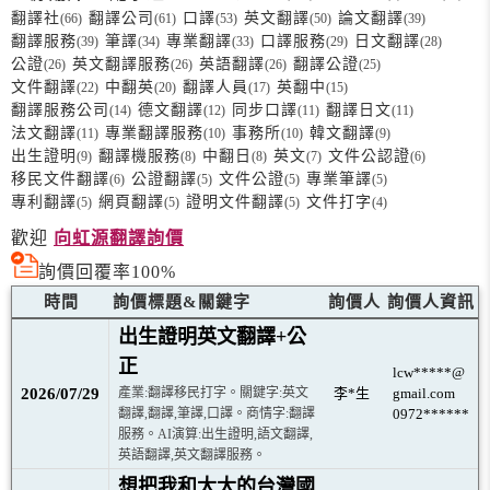
翻譯社
翻譯公司
口譯
英文翻譯
論文翻譯
(66)
(61)
(53)
(50)
(39)
翻譯服務
筆譯
專業翻譯
口譯服務
日文翻譯
(39)
(34)
(33)
(29)
(28)
公證
英文翻譯服務
英語翻譯
翻譯公證
(26)
(26)
(26)
(25)
文件翻譯
中翻英
翻譯人員
英翻中
(22)
(20)
(17)
(15)
翻譯服務公司
德文翻譯
同步口譯
翻譯日文
(14)
(12)
(11)
(11)
法文翻譯
專業翻譯服務
事務所
韓文翻譯
(11)
(10)
(10)
(9)
出生證明
翻譯機服務
中翻日
英文
文件公認證
(9)
(8)
(8)
(7)
(6)
移民文件翻譯
公證翻譯
文件公證
專業筆譯
(6)
(5)
(5)
(5)
專利翻譯
網頁翻譯
證明文件翻譯
文件打字
(5)
(5)
(5)
(4)
歡迎
向虹源翻譯詢價
詢價回覆率100%
時間
詢價標題&關鍵字
詢價人
詢價人資訊
出生證明英文翻譯+公
正
lcw*****@
2026/07/29
產業:翻譯移民打字。關鍵字:英文
李*生
gmail.com
翻譯,翻譯,筆譯,口譯。商情字:翻譯
0972******
服務。AI演算:出生證明,語文翻譯,
英語翻譯,英文翻譯服務。
想把我和太太的台灣國