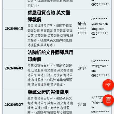
公證。AI演算:出生證明,良民證,結
0975******
婚證明。
房屋租賃合約 英文翻
cl**r*****
譯報價
瑞*商
@arena-ban
產業:翻譯移民打字。關鍵字:翻譯,
2026/06/15
*****
king.com
翻譯公司,日文翻譯,專業翻譯,翻譯
*****
02 2******
日文,英文翻譯,法文翻譯,翻譯社,論
**
文翻譯。AI演算:英文翻譯服務,翻
譯機服務,英語翻譯。
法院訴訟文件翻譯與用
印詢價
tra********
產業:翻譯移民打字。關鍵字:翻譯
**@gmail.c
2026/06/03
邱*容
社,口譯服務,德文翻譯,英文翻譯,翻
om
譯公司,筆譯,口譯。商情字:翻譯公
0986******
證,翻譯服務。AI演算:專業翻譯服
務,英文翻譯服務,英語翻譯。
翻譯公證的報價費用
jc***2****
官
產業:翻譯移民打字。關鍵字:英文
*@gmail.co
翻譯,翻譯公司,英翻中,論文翻譯,翻
2026/05/27
余*姐
m
譯社,筆譯,口譯。商情字:翻譯服
0905******
務。AI演算:英語翻譯,英文翻譯服