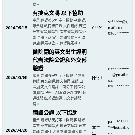
務。
有捷克文嗎 以下協助
產業:翻譯移民打字。關鍵字:翻譯,
yi*****@g
專業翻譯,同步口譯,文件翻譯,西班
2026/05/15
C**N
mail.com
牙文翻譯,翻譯社,論文翻譯,翻譯公
0905******
司,筆譯。商情字:翻譯服務。AI演
算:翻譯服務公司,翻譯機服務。
醫院開的英文出生證明
代辦法院公證和外交部
驗證
lia********
**@gmail.c
產業:翻譯移民打字。關鍵字:專業
2026/05/08
陳*姐
om
翻譯,英文翻譯,論文翻譯,筆譯,口
0983******
譯,證明文件翻譯。商情字:翻譯公
證,翻譯服務。AI演算:出生證明,翻
譯機服務,英語翻譯,英文翻譯服
務。
翻譯公證 以下協助
產業:翻譯移民打字。關鍵字:翻譯
pa***0****
論文,英文翻譯,西班牙文翻譯,德文
童**
*@hotmail.c
2026/04/28
翻譯,翻譯社,專業筆譯,翻譯公司,筆
生
om