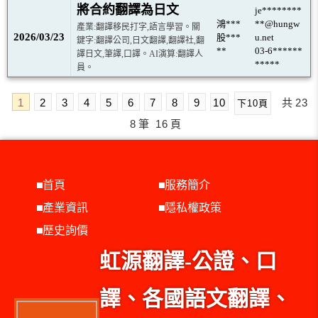
將合約翻譯為日文
je********
鴻***
**@hungw
產業:翻譯移民打字,語言學習。關
2026/03/23
股***
u.net
鍵字:翻譯公司,日文翻譯,翻譯社,翻
**
03-6******
譯日文,筆譯,口譯。AI演算:翻譯人
*****
員。
1
2
3
4
5
6
7
8
9
10
共
23
下10頁
8
筆
16
頁
首頁
服務簡介
產業資訊
隱私權政策
歷史詢價
虹源翻譯-公證、口
譯、各國語文翻譯、