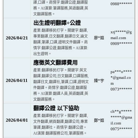
譯,口譯。商情字:翻譯公證,翻譯服
0988******
務。AI演算:筆譯服務,英語翻譯,英
文翻譯服務。
出生證明翻譯+公證
產業:翻譯移民打字。關鍵字:翻譯,
xrj*****@g
專業翻譯,日文翻譯,翻譯日文,論文
2026/04/21
廖*姐
mail.com
翻譯,筆譯,口譯,證明文件翻譯。商
0909******
情字:翻譯公證,翻譯服務。AI演算:
出生證明。
應徵英文翻譯費用
產業:翻譯移民打字。關鍵字:英文
pa***o****
翻譯,翻譯公司,日文翻譯,口譯服務,
*@gmail.co
2026/04/11
陳*宇
翻譯日文,翻譯社,筆譯,口譯,證明文
m
件翻譯。商情字:翻譯公證,翻譯服
0973******
務。AI演算:翻譯人員,英語翻譯,英
文翻譯服務。
翻譯公證 以下協助
ch**g*****
產業:翻譯移民打字。關鍵字:翻譯,
*****@gma
2026/04/01
鄭*姐
文件翻譯,網頁翻譯,翻譯公司,專業
il.com
筆譯,翻譯社。商情字:翻譯公證。
0975******
AI演算:翻譯服務公司,筆譯服務。