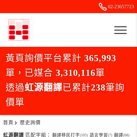
02-2
3
6
5
7723
黃頁詢價平台累計
365,993
單，已媒合
3,310,116
單
透過
虹源翻譯
已累計
238
筆詢
價單
首頁
歷史詢價
虹源翻譯
匹配字組：
翻譯移民打字
語言學習
翻譯
(105)
(7)
(68)