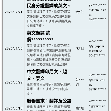
yk***a****
民身分證翻譯成英文。
*@icloud.co
2026/07/21
產業:翻譯移民打字。關鍵字:翻譯,
佘*生
m
文件翻譯,日文翻譯,英文翻譯,翻譯
0987******
日文,翻譯社。AI演算:英語翻譯,英
文翻譯服務。
英文翻譯 詢
價??????????
sa*e*****
產業:翻譯移民打字。關鍵字:英文
@yuyiphar
2026/07/06
沈*姐
翻譯,翻譯公司,專業翻譯,翻譯社,論
m.com.tw
文翻譯,筆譯,口譯。商情字:翻譯服
05-5******
務。AI演算:翻譯服務公司,專業翻
譯服務,英文翻譯服務,英語翻譯。
中文翻譯印尼文、越
ch**c*****
文、泰文
朱***
@h.tmu.edu.
2026/06/29
產業:翻譯移民打字。關鍵字:翻譯,
姐
tw
筆譯,口譯。AI演算:文件打字,泰
0970******
文。
服務需求：翻譯及公證
a0***7****
*@gmail.co
產業:翻譯移民打字。關鍵字:翻譯,
2026/06/18
陳*姐
m