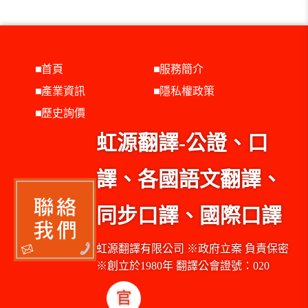
首頁
服務簡介
產業資訊
隱私權政策
歷史詢價
虹源翻譯-公證、口
譯、各國語文翻譯、
同步口譯、國際口譯
虹源翻譯有限公司 ※政府立案 負責保密
※創立於1980年 翻譯公會證號：020
官