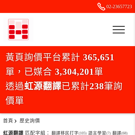
02-2
3
6
5
7723
黃頁詢價平台累計
365,651
單，已媒合
3,304,201
單
透過
虹源翻譯
已累計
238
筆詢
價單
首頁
歷史詢價
虹源翻譯
匹配字組：
翻譯移民打字
語言學習
翻譯
(105)
(7)
(68)