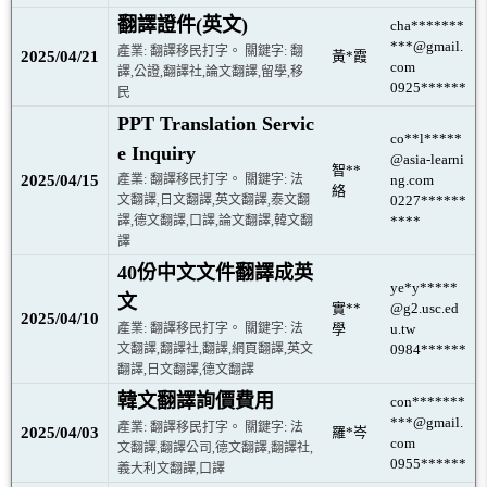
翻譯證件(英文)
cha*******
***@gmail.
產業: 翻譯移民打字。 關鍵字: 翻
2025/04/21
黃*霞
com
譯,公證,翻譯社,論文翻譯,留學,移
0925******
民
PPT Translation Servic
co**l*****
e Inquiry
@asia-learni
智**
2025/04/15
產業: 翻譯移民打字。 關鍵字: 法
ng.com
絡
文翻譯,日文翻譯,英文翻譯,泰文翻
0227******
譯,德文翻譯,口譯,論文翻譯,韓文翻
****
譯
40份中文文件翻譯成英
ye*y*****
文
實**
@g2.usc.ed
2025/04/10
產業: 翻譯移民打字。 關鍵字: 法
學
u.tw
文翻譯,翻譯社,翻譯,網頁翻譯,英文
0984******
翻譯,日文翻譯,德文翻譯
韓文翻譯詢價費用
con*******
***@gmail.
產業: 翻譯移民打字。 關鍵字: 法
2025/04/03
羅*岑
com
文翻譯,翻譯公司,德文翻譯,翻譯社,
0955******
義大利文翻譯,口譯