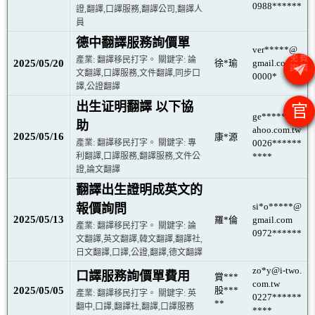
0988******
證,翻譯,口譯服務,翻譯公司,翻譯人
員
德中翻譯服務詢價單
ver*****@
產業: 翻譯移民打字。 關鍵字: 論
2025/05/20
徐*瑜
gmail.com
文翻譯,口譯服務,文件翻譯,同步口
0000*
譯,公證翻譯
出生证明翻譯 以下協
官
ge*****@y
助
ahoo.com.tw
2025/05/16
康*源
產業: 翻譯移民打字。 關鍵字: 專
0026******
利翻譯,口譯服務,翻譯服務,文件公
****
證,論文翻譯
翻譯出生證明成英文的
si*o*****@
報價詢問
2025/05/13
羅*倫
gmail.com
產業: 翻譯移民打字。 關鍵字: 論
0972******
文翻譯,英文翻譯,韓文翻譯,翻譯社,
日文翻譯,口譯,公證,翻譯,德文翻譯
zo*y@i-two.
口譯服務詢價單費用
賞***
com.tw
2025/05/05
股***
產業: 翻譯移民打字。 關鍵字: 英
0227******
**
翻中,口譯,翻譯社,翻譯,口譯服務
****