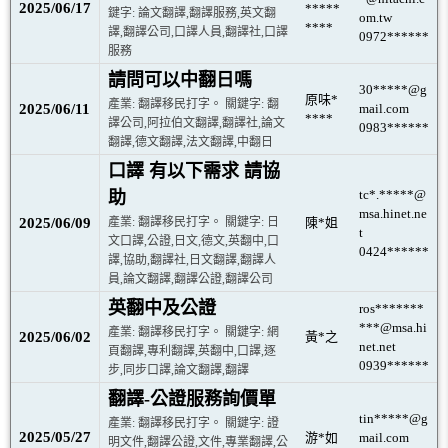
2025/06/17
*****
鍵字: 論文翻譯,翻譯服務,英文翻
om.tw
****
譯,翻譯公司,口譯人員,翻譯社,口譯
0972******
服務
請問可以中翻日嗎
30*****@g
原味*
產業: 翻譯移民打字。 關鍵字: 翻
2025/06/11
mail.com
****
譯公司,阿拉伯文翻譯,翻譯社,論文
0983******
翻譯,德文翻譯,法文翻譯,中翻日
口譯 有以下需求 請協
tc*.*****@
助
msa.hinet.ne
2025/06/09
產業: 翻譯移民打字。 關鍵字: 日
陳*姐
t
文口譯,公證,日文,德文,英翻中,口
0424******
譯,協助,翻譯社,日文翻譯,翻譯人
員,論文翻譯,翻譯公證,翻譯公司
英翻中及公證
ros*******
***@msa.hi
產業: 翻譯移民打字。 關鍵字: 網
2025/06/02
黃*之
net.net
頁翻譯,專利翻譯,英翻中,口譯,逐
0939******
步,同步口譯,論文翻譯,翻譯
翻譯-公證服務詢價單
tin*****@g
產業: 翻譯移民打字。 關鍵字: 證
2025/05/27
游*如
mail.com
明文件,翻譯公證,文件,專業翻譯,公