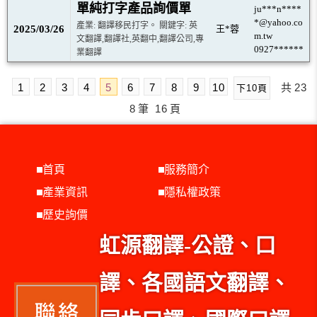
單純打字產品詢價單
ju***n****
*@yahoo.co
產業: 翻譯移民打字。 關鍵字: 英
2025/03/26
王*蓉
m.tw
文翻譯,翻譯社,英翻中,翻譯公司,專
0927******
業翻譯
1
2
3
4
5
6
7
8
9
10
共
23
下10頁
8
筆
16
頁
首頁
服務簡介
產業資訊
隱私權政策
歷史詢價
虹源翻譯-公證、口
譯、各國語文翻譯、