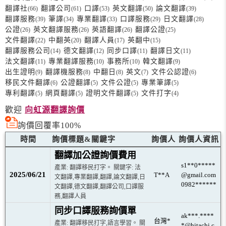
翻譯社
翻譯公司
口譯
英文翻譯
論文翻譯
(66)
(61)
(53)
(50)
(39)
翻譯服務
筆譯
專業翻譯
口譯服務
日文翻譯
(39)
(34)
(33)
(29)
(28)
公證
英文翻譯服務
英語翻譯
翻譯公證
(26)
(26)
(26)
(25)
文件翻譯
中翻英
翻譯人員
英翻中
(22)
(20)
(17)
(15)
翻譯服務公司
德文翻譯
同步口譯
翻譯日文
(14)
(12)
(11)
(11)
法文翻譯
專業翻譯服務
事務所
韓文翻譯
(11)
(10)
(10)
(9)
出生證明
翻譯機服務
中翻日
英文
文件公認證
(9)
(8)
(8)
(7)
(6)
移民文件翻譯
公證翻譯
文件公證
專業筆譯
(6)
(5)
(5)
(5)
專利翻譯
網頁翻譯
證明文件翻譯
文件打字
(5)
(5)
(5)
(4)
歡迎
向虹源翻譯詢價
詢價回覆率100%
時間
詢價標題&關鍵字
詢價人
詢價人資訊
翻譯加公證詢價費用
s1**0*****
產業: 翻譯移民打字。 關鍵字: 法
2025/06/21
T**A
@gmail.com
文翻譯,專業翻譯,翻譯,論文翻譯,日
0982******
文翻譯,德文翻譯,翻譯公司,口譯服
務,翻譯人員
同步口譯服務詢價單
ak***.****
台灣*
產業: 翻譯移民打字,語言學習。 關
*@hitachi.c