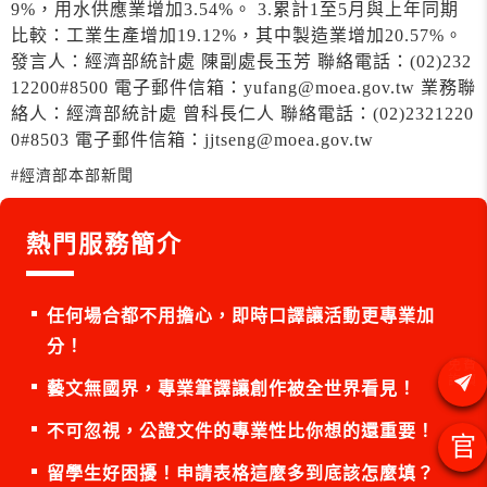
9%，用水供應業增加3.54%。 3.累計1至5月與上年同期
比較：工業生產增加19.12%，其中製造業增加20.57%。
發言人：經濟部統計處 陳副處長玉芳 聯絡電話：(02)232
12200#8500 電子郵件信箱：yufang@moea.gov.tw 業務聯
絡人：經濟部統計處 曾科長仁人 聯絡電話：(02)2321220
0#8503 電子郵件信箱：jjtseng@moea.gov.tw
#經濟部本部新聞
熱門服務簡介
任何場合都不用擔心，即時口譯讓活動更專業加
分！
藝文無國界，專業筆譯讓創作被全世界看見！
不可忽視，公證文件的專業性比你想的還重要！
官
留學生好困擾！申請表格這麼多到底該怎麼填？