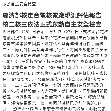
啟動自主安全檢查
經濟部核定台電核電廠現況評估報告
核二核三依法正式啟動自主安全檢查
經濟部今（28）日表示，已於昨（27）日正式核定台電核
電廠現況評估報告，其中台電核一廠則因重要設備多已拆
除需重建等多重因素，經評估不具再運轉可行性；而核
二、三廠則評估具有再運轉可行性，將同步啟動自主安全
檢查以及研提再運轉計畫。兩廠的再運轉計畫預計在明(2
026)年3月提送核安會，核三廠的自主安全檢查須經過同
儕審查並獲得原廠協助，預計需約1.5-2年，而因核二廠
之反應爐內已使用之核燃料尚待移出，期程將比核三廠較
長。 經濟部表示，台電依新修訂的核管法及其辦法展開
核一、二、三廠現況評估，針對七大面向進行盤點及分
析，包括機組設備、人力配置、燃料乾貯、同型機組延役
狀況、地質耐震、安檢整備現況、供電效益。 經濟部說
明，評估結果顯示，核一廠兩部機組已分別停機逾11年、
8年，設備老化嚴重，重要發電設備多已拆除，多數儀電