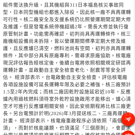
組件需汰換升級，且其機組與311日本福島核災事故同
型，日本同型機組也都進入除役，因此核一廠不具再運轉
可行性。核二廠安全及支援系統仍比照營運期間定期大修
及維護，但是發電系統停機超過2年，需長大修並執行復
原管制計畫，功能需再確認，初判尚具再運轉條件。核三
廠機組設備尚未拆除，皆以營運期間標準定期大修及維
護，且反應爐已清空，燃料池尚有空間，初判亦具再運轉
條件，其中部分具有原廠專利，需尋求原廠協助。核電廠
現況評估報告經核定後，後續台電將依照相關規定研提再
運轉計畫，並啟動自主安全檢查老化、耐震等等安全評
估。 經濟部表示，台電啟動自主安全檢查，評估核電廠
各項設施設備可延長運轉年限及必要之補強，核三廠預計
1.5至2年內完成；而核二廠因乾貯設施延宕近10年，反應
爐內用過核燃料須待室外乾貯設施啟用才能移出，爐心清
空才可進行反應爐相關安檢，因此安檢期程將比核三廠更
長。另台電預計於明(2026)年3月提送核二、三廠再運轉
計畫。 經濟部表示，核電廠重啟程序必須依照「兩個必
須」，而對於核能議題，也須滿足「三個原則」，會要求