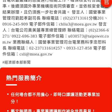
台電以最嚴謹的態度進行相關工作，確保核安符合國際標
官
準，後續須國外專業機構技術同儕審查，並依核安會審查
結果辦理，且仍須進一步社會共識。 發言人：國營事業
管理司劉起孝副司長 聯絡電話：(02)23713161分機201、
0916-245-909 電子郵件信箱：chliu3@moea.gov.tw 發言
人：台電公司黃美蓮專業總管理師 聯絡電話：(02)2366-6
271/ 0922-696-383 電子郵件信箱：u030573@taipower.co
m.tw 業務聯絡人：國營事業管理司台電業務科李忠恕科
長 聯絡電話：02-23713161#257、0933-127-858 電子郵
件信箱：csli@moea.gov.tw
#經濟部本部新聞
熱門服務簡介
任何場合都不用擔心，即時口譯讓活動更專業加
分！
藝文無國界，專業筆譯讓創作被全世界看見！