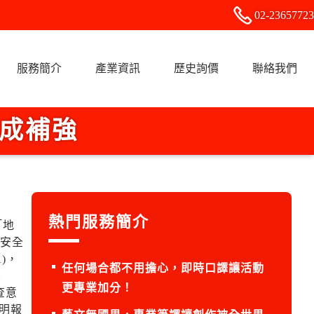
02-2
3
6
5
7723
服務簡介
產業資訊
歷史詢價
聯絡我們
完成補強
熱門服務簡介
「地
行安全
)，
任何場合都不用擔心，即時口譯讓活動
另
更專業加分！
查意
明報