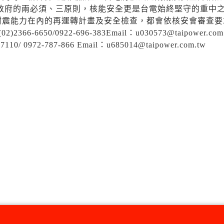
政府的兩必須、三原則，核能安全更是台電始終堅守的重中
耐震能力在內的再運轉計畫及安全檢查，都會依核安會審查要
0/0922-696-383Email：u030573@taipower.com.
2-787-866 Email：u685014@taipower.com.tw