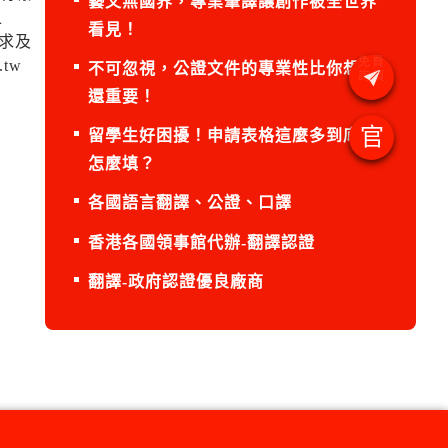
藝文無國界，專業筆譯讓創作被全世界
之
看見！
求及
tw
不可忽視，公證文件的專業性比你想的
還重要！
官
留學生好困擾！申請表格這麼多到底該
怎麼填？
各國語言翻譯、公證、口譯
香港各國領事館代辦-翻譯認證
翻譯-政府認證優良廠商