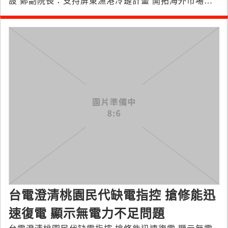
設 鄭副院長：支持屏東漁港冷鏈計畫 開拓海外市場邁
向品牌化、高值化
台電澄清桃園民代缺電指控 搶修能迅
速復電 顯示無電力不足問題