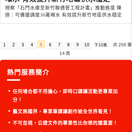
視察「石門水庫至新竹聯通管工程計畫」推動進度 陳
揆：可備援調度30萬噸水 有效提升新竹地區供水穩定
1
2
3
4
5
6
7
8
9
10
共
206
筆
下10頁
14
頁
熱門服務簡介
任何場合都不用擔心，即時口譯讓活動更專業加
分！
藝文無國界，專業筆譯讓創作被全世界看見！
不可忽視，公證文件的專業性比你想的還重要！